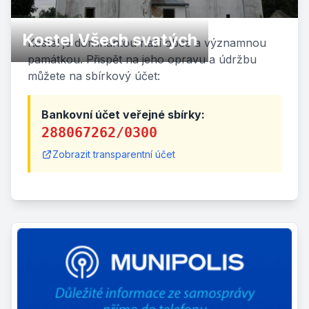
Kostel Všech svatých
Kostel je dominantou naší obce a významnou
památkou. Přispět na jeho opravu a údržbu
můžete na sbírkový účet:
Bankovní účet veřejné sbírky:
288067262/0300
Zobrazit transparentní účet