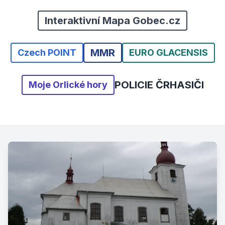
Interaktivní Mapa Gobec.cz
MMR
Czech POINT
EURO GLACENSIS
POLICIE ČR
HASIČI
Moje Orlické hory