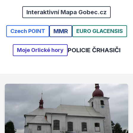
Interaktivní Mapa Gobec.cz
MMR
Czech POINT
EURO GLACENSIS
POLICIE ČR
HASIČI
Moje Orlické hory