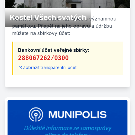
Kostel Všech svatých
Kostel je dominantou naší obce a významnou
památkou. Přispět na jeho opravu a údržbu
můžete na sbírkový účet:
Bankovní účet veřejné sbírky:
288067262/0300
Zobrazit transparentní účet