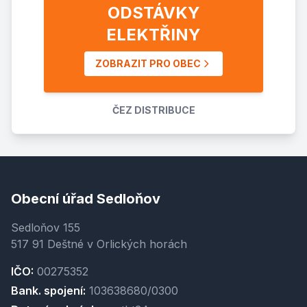
ODSTÁVKY
ELEKTŘINY
ZOBRAZIT PRO OBEC
ČEZ DISTRIBUCE
Obecní úřad Sedloňov
Sedloňov 155
517 91 Deštné v Orlických horách
IČO:
00275352
Bank. spojení:
103638680/0300