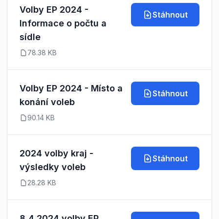
Volby EP 2024 -
Stáhnout
Informace o počtu a
sídle
78.38 KB
Volby EP 2024 - Místo a
Stáhnout
konání voleb
90.14 KB
2024 volby kraj -
Stáhnout
výsledky voleb
28.28 KB
8,4,2024 volby EP