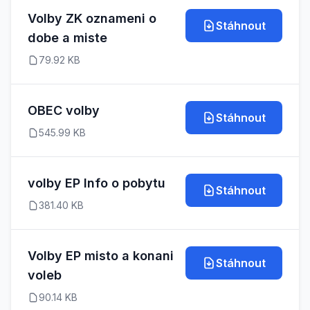
Volby ZK oznameni o
Stáhnout
dobe a miste
79.92 KB
OBEC volby
Stáhnout
545.99 KB
volby EP Info o pobytu
Stáhnout
381.40 KB
Volby EP misto a konani
Stáhnout
voleb
90.14 KB