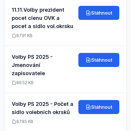
11.11.Volby prezident
Stáhnout
pocet clenu OVK a
pocet a sidlo vol.okrsku
87.91 KB
Volby PS 2025 -
Stáhnout
Jmenování
zapisovatele
86.52 KB
Volby PS 2025 - Počet a
Stáhnout
sídlo volebních okrsků
87.85 KB