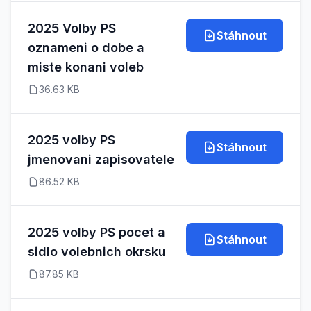
2025 Volby PS
Stáhnout
oznameni o dobe a
miste konani voleb
36.63 KB
2025 volby PS
Stáhnout
jmenovani zapisovatele
86.52 KB
2025 volby PS pocet a
Stáhnout
sidlo volebnich okrsku
87.85 KB