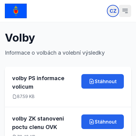
CZ
Volby
Informace o volbách a volební výsledky
volby PS informace
Stáhnout
volicum
87.59 KB
volby ZK stanoveni
Stáhnout
poctu clenu OVK