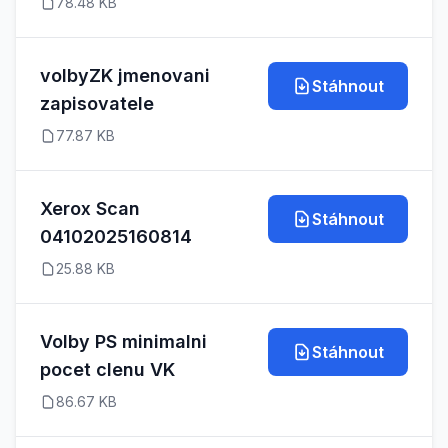
78.48 KB
volbyZK jmenovani
Stáhnout
zapisovatele
77.87 KB
Xerox Scan
Stáhnout
04102025160814
25.88 KB
Volby PS minimalni
Stáhnout
pocet clenu VK
86.67 KB