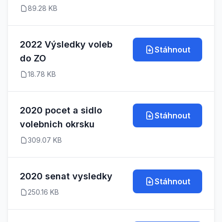
89.28 KB
2022 Výsledky voleb
Stáhnout
do ZO
18.78 KB
2020 pocet a sidlo
Stáhnout
volebnich okrsku
309.07 KB
2020 senat vysledky
Stáhnout
250.16 KB