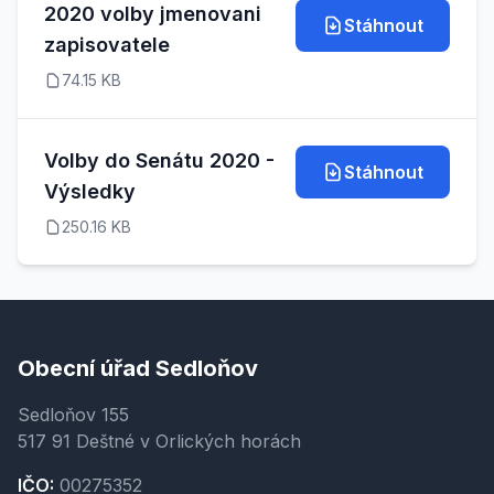
2020 volby jmenovani
Stáhnout
zapisovatele
74.15 KB
Volby do Senátu 2020 -
Stáhnout
Výsledky
250.16 KB
Obecní úřad Sedloňov
Sedloňov 155
517 91 Deštné v Orlických horách
IČO:
00275352