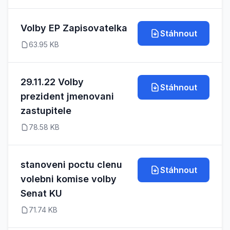
Volby EP Zapisovatelka
Stáhnout
63.95 KB
29.11.22 Volby
Stáhnout
prezident jmenovani
zastupitele
78.58 KB
stanoveni poctu clenu
Stáhnout
volebni komise volby
Senat KU
71.74 KB