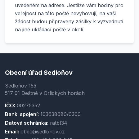
uvedeném na adrese. Jestliže vám hodiny pro
veřejnost na této poště nevyhovují, na vaši
žádost budou připraveny zásilky k vyzvednutí
na jiné ukládací poště v okolí.
Obecní úřad Sedloňov
Sedloňov 155
517 91 Deštné v Orlických horách
IČO:
00275352
Bank. spojení:
103638680/0300
Datová schránka:
ratbt34
Email:
obec@sedlonov.cz