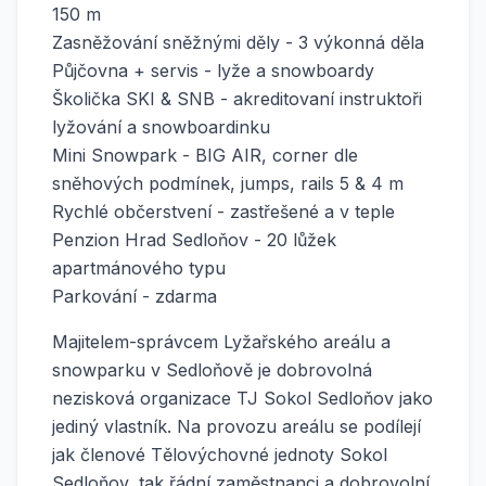
150 m
Zasněžování sněžnými děly - 3 výkonná děla
Půjčovna + servis - lyže a snowboardy
Školička SKI & SNB - akreditovaní instruktoři
lyžování a snowboardinku
Mini Snowpark - BIG AIR, corner dle
sněhových podmínek, jumps, rails 5 & 4 m
Rychlé občerstvení - zastřešené a v teple
Penzion Hrad Sedloňov - 20 lůžek
apartmánového typu
Parkování - zdarma
Majitelem-správcem Lyžařského areálu a
snowparku v Sedloňově je dobrovolná
nezisková organizace TJ Sokol Sedloňov jako
jediný vlastník. Na provozu areálu se podílejí
jak členové Tělovýchovné jednoty Sokol
Sedloňov, tak řádní zaměstnanci a dobrovolní