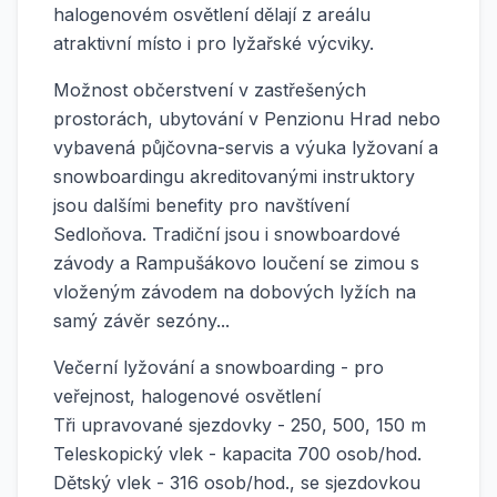
halogenovém osvětlení dělají z areálu
atraktivní místo i pro lyžařské výcviky.
Možnost občerstvení v zastřešených
prostorách, ubytování v Penzionu Hrad nebo
vybavená půjčovna-servis a výuka lyžovaní a
snowboardingu akreditovanými instruktory
jsou dalšími benefity pro navštívení
Sedloňova. Tradiční jsou i snowboardové
závody a Rampušákovo loučení se zimou s
vloženým závodem na dobových lyžích na
samý závěr sezóny...
Večerní lyžování a snowboarding - pro
veřejnost, halogenové osvětlení
Tři upravované sjezdovky - 250, 500, 150 m
Teleskopický vlek - kapacita 700 osob/hod.
Dětský vlek - 316 osob/hod., se sjezdovkou