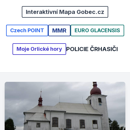
Interaktivní Mapa Gobec.cz
MMR
Czech POINT
EURO GLACENSIS
POLICIE ČR
HASIČI
Moje Orlické hory