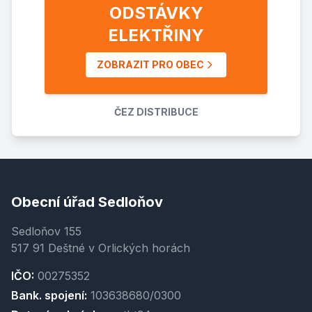
ODSTÁVKY
ELEKTŘINY
ZOBRAZIT PRO OBEC
ČEZ DISTRIBUCE
Obecní úřad Sedloňov
Sedloňov 155
517 91 Deštné v Orlických horách
IČO:
00275352
Bank. spojení:
103638680/0300