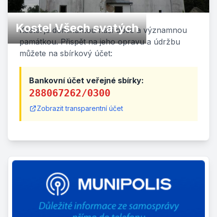
Kostel Všech svatých
Kostel je dominantou naší obce a významnou
památkou. Přispět na jeho opravu a údržbu
můžete na sbírkový účet:
Bankovní účet veřejné sbírky:
288067262/0300
Zobrazit transparentní účet