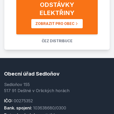
ODSTÁVKY
ELEKTŘINY
ZOBRAZIT PRO OBEC
ČEZ DISTRIBUCE
Obecní úřad Sedloňov
Sedloňov 155
517 91 Deštné v Orlických horách
IČO:
00275352
Bank. spojení:
103638680/0300