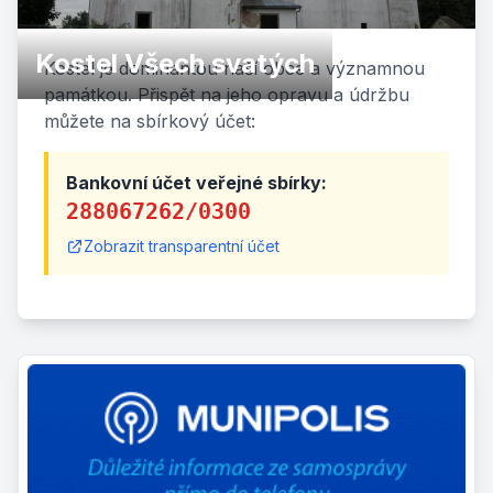
Kostel Všech svatých
Kostel je dominantou naší obce a významnou
památkou. Přispět na jeho opravu a údržbu
můžete na sbírkový účet:
Bankovní účet veřejné sbírky:
288067262/0300
Zobrazit transparentní účet