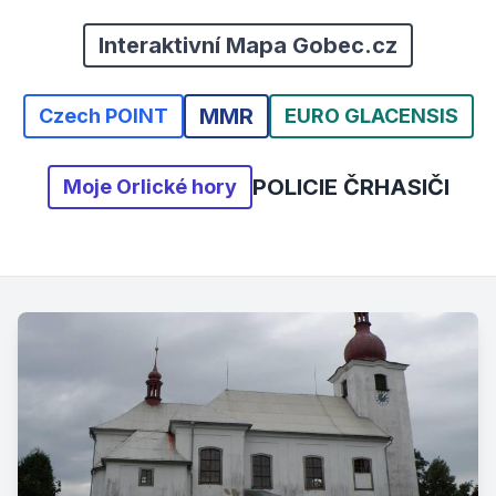
Interaktivní Mapa Gobec.cz
MMR
Czech POINT
EURO GLACENSIS
POLICIE ČR
HASIČI
Moje Orlické hory