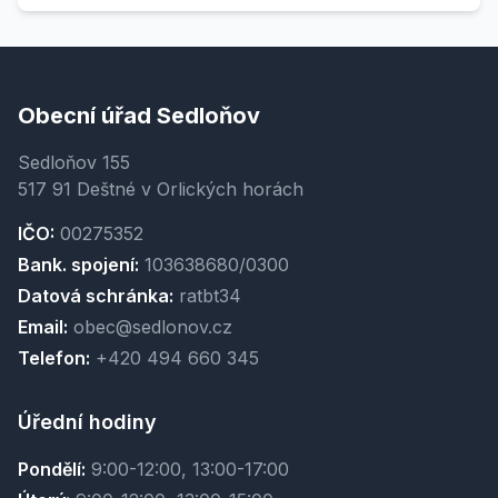
Obecní úřad Sedloňov
Sedloňov 155
517 91 Deštné v Orlických horách
IČO:
00275352
Bank. spojení:
103638680/0300
Datová schránka:
ratbt34
Email:
obec@sedlonov.cz
Telefon:
+420 494 660 345
Úřední hodiny
Pondělí:
9:00-12:00, 13:00-17:00