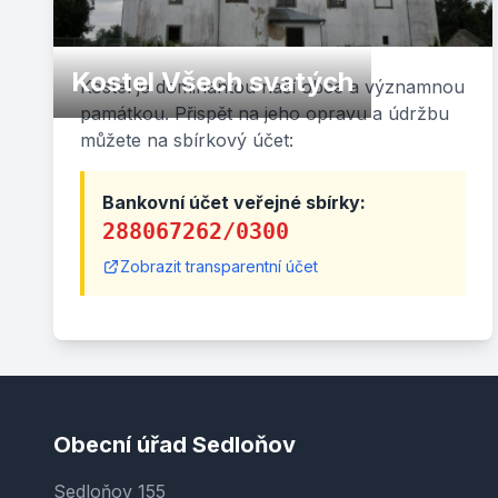
Kostel Všech svatých
Kostel je dominantou naší obce a významnou
památkou. Přispět na jeho opravu a údržbu
můžete na sbírkový účet:
Bankovní účet veřejné sbírky:
288067262/0300
Zobrazit transparentní účet
Obecní úřad Sedloňov
Sedloňov 155