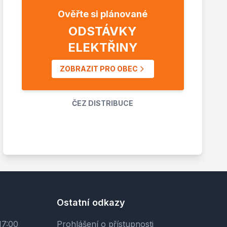
Ověřte si plánované
ODSTÁVKY
ELEKTŘINY
ZOBRAZIT PRO OBEC
ČEZ DISTRIBUCE
Ostatní odkazy
17:00
Prohlášení o přístupnosti