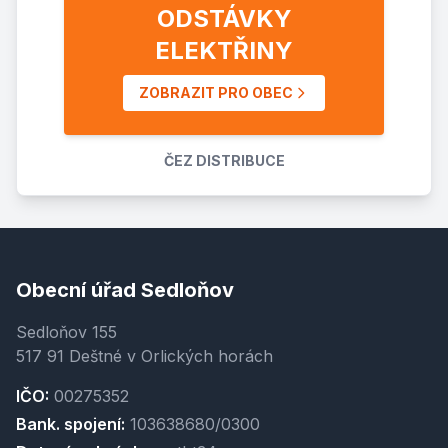
ODSTÁVKY
ELEKTŘINY
ZOBRAZIT PRO OBEC
ČEZ DISTRIBUCE
Obecní úřad Sedloňov
Sedloňov 155
517 91 Deštné v Orlických horách
IČO:
00275352
Bank. spojení:
103638680/0300