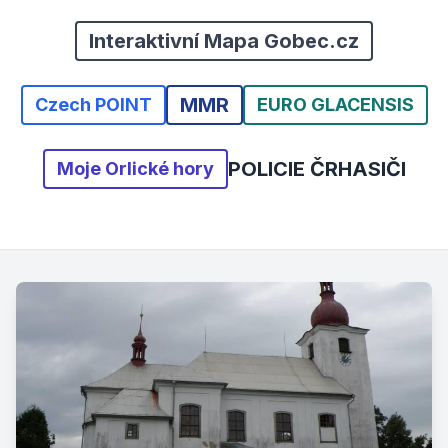
Interaktivní Mapa Gobec.cz
MMR
Czech POINT
EURO GLACENSIS
POLICIE ČR
HASIČI
Moje Orlické hory