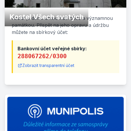
Kostel Všech svatých
Kostel je dominantou naší obce a významnou
památkou. Přispět na jeho opravu a údržbu
můžete na sbírkový účet:
Bankovní účet veřejné sbírky:
288067262/0300
Zobrazit transparentní účet