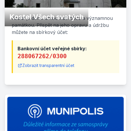
Kostel Všech svatých
Kostel je dominantou naší obce a významnou
památkou. Přispět na jeho opravu a údržbu
můžete na sbírkový účet:
Bankovní účet veřejné sbírky:
288067262/0300
Zobrazit transparentní účet