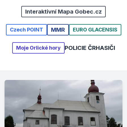
Interaktivní Mapa Gobec.cz
MMR
Czech POINT
EURO GLACENSIS
POLICIE ČR
HASIČI
Moje Orlické hory