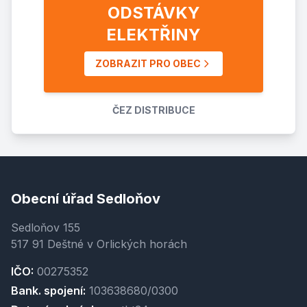
ODSTÁVKY
ELEKTŘINY
ZOBRAZIT PRO OBEC
ČEZ DISTRIBUCE
Obecní úřad Sedloňov
Sedloňov 155
517 91 Deštné v Orlických horách
IČO:
00275352
Bank. spojení:
103638680/0300