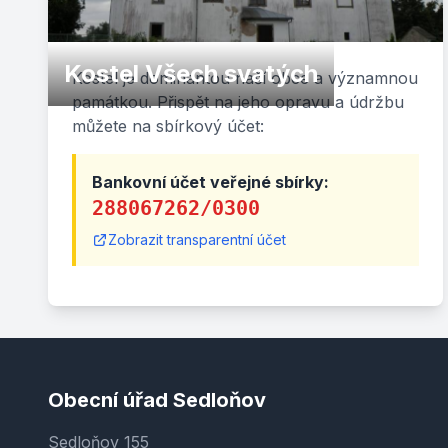
Kostel Všech svatých
Kostel je dominantou naší obce a významnou
památkou. Přispět na jeho opravu a údržbu
můžete na sbírkový účet:
Bankovní účet veřejné sbírky:
288067262/0300
Zobrazit transparentní účet
Obecní úřad Sedloňov
Sedloňov 155