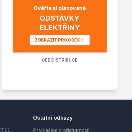
Ověřte si plánované
ODSTÁVKY
ELEKTŘINY
ZOBRAZIT PRO OBEC
ČEZ DISTRIBUCE
Ostatní odkazy
17:00
Prohlášení o přístupnosti