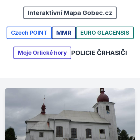
Interaktivní Mapa Gobec.cz
MMR
Czech POINT
EURO GLACENSIS
POLICIE ČR
HASIČI
Moje Orlické hory