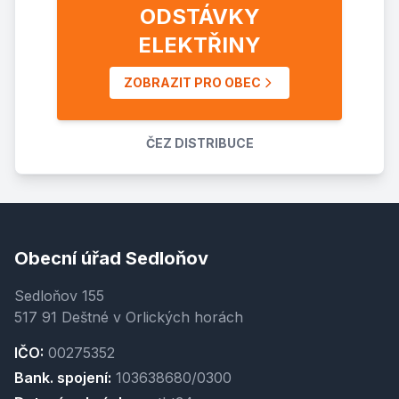
ODSTÁVKY
ELEKTŘINY
ZOBRAZIT PRO OBEC
ČEZ DISTRIBUCE
Obecní úřad Sedloňov
Sedloňov 155
517 91 Deštné v Orlických horách
IČO:
00275352
Bank. spojení:
103638680/0300