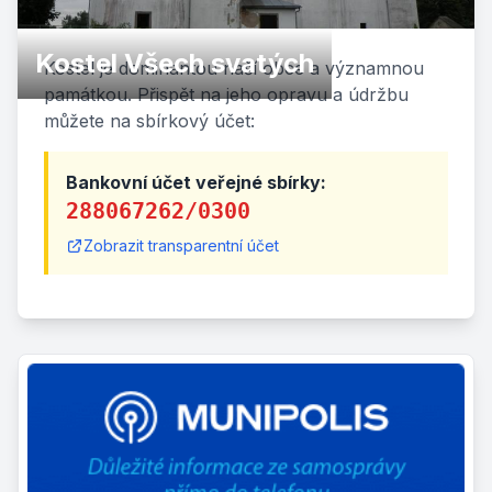
Kostel Všech svatých
Kostel je dominantou naší obce a významnou
památkou. Přispět na jeho opravu a údržbu
můžete na sbírkový účet:
Bankovní účet veřejné sbírky:
288067262/0300
Zobrazit transparentní účet