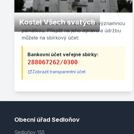
Kostel Všech svatých
Kostel je dominantou naší obce a významnou
památkou. Přispět na jeho opravu a údržbu
můžete na sbírkový účet:
Bankovní účet veřejné sbírky:
288067262/0300
Zobrazit transparentní účet
Obecní úřad Sedloňov
Sedloňov 155