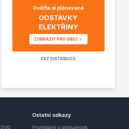
Ověřte si plánované
ODSTÁVKY
ELEKTŘINY
ZOBRAZIT PRO OBEC
ČEZ DISTRIBUCE
Ostatní odkazy
17:00
Prohlášení o přístupnosti