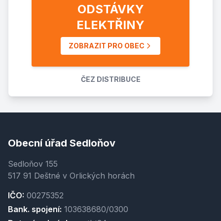
ODSTÁVKY
ELEKTŘINY
ZOBRAZIT PRO OBEC
ČEZ DISTRIBUCE
Obecní úřad Sedloňov
Sedloňov 155
517 91 Deštné v Orlických horách
IČO:
00275352
Bank. spojení:
103638680/0300