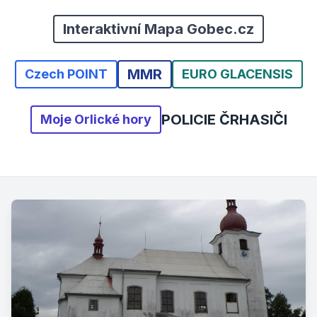
Interaktivní Mapa Gobec.cz
MMR
Czech POINT
EURO GLACENSIS
POLICIE ČR
HASIČI
Moje Orlické hory