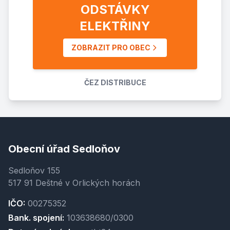
ODSTÁVKY
ELEKTŘINY
ZOBRAZIT PRO OBEC
ČEZ DISTRIBUCE
Obecní úřad Sedloňov
Sedloňov 155
517 91 Deštné v Orlických horách
IČO:
00275352
Bank. spojení:
103638680/0300