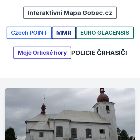
Interaktivní Mapa Gobec.cz
MMR
Czech POINT
EURO GLACENSIS
POLICIE ČR
HASIČI
Moje Orlické hory