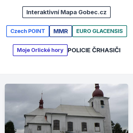
Interaktivní Mapa Gobec.cz
MMR
Czech POINT
EURO GLACENSIS
POLICIE ČR
HASIČI
Moje Orlické hory