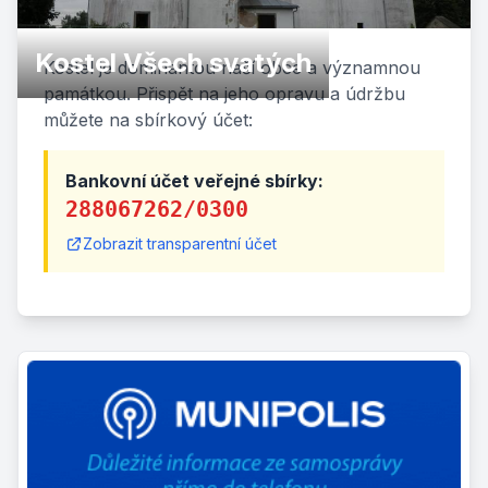
Kostel Všech svatých
Kostel je dominantou naší obce a významnou
památkou. Přispět na jeho opravu a údržbu
můžete na sbírkový účet:
Bankovní účet veřejné sbírky:
288067262/0300
Zobrazit transparentní účet