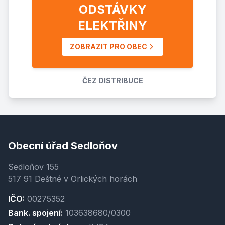
ODSTÁVKY
ELEKTŘINY
ZOBRAZIT PRO OBEC
ČEZ DISTRIBUCE
Obecní úřad Sedloňov
Sedloňov 155
517 91 Deštné v Orlických horách
IČO:
00275352
Bank. spojení:
103638680/0300