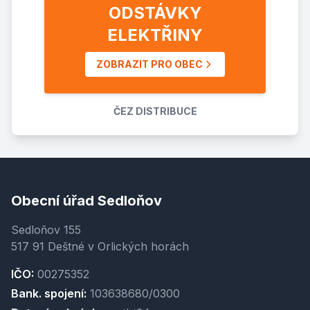
ODSTÁVKY
ELEKTŘINY
ZOBRAZIT PRO OBEC
ČEZ DISTRIBUCE
Obecní úřad Sedloňov
Sedloňov 155
517 91 Deštné v Orlických horách
IČO:
00275352
Bank. spojení:
103638680/0300