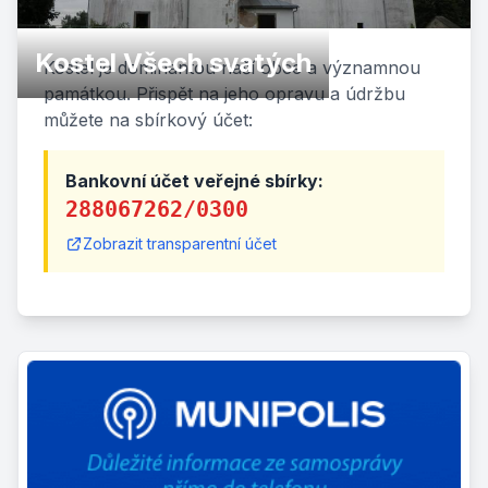
Kostel Všech svatých
Kostel je dominantou naší obce a významnou
památkou. Přispět na jeho opravu a údržbu
můžete na sbírkový účet:
Bankovní účet veřejné sbírky:
288067262/0300
Zobrazit transparentní účet