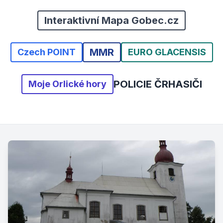
Interaktivní Mapa Gobec.cz
MMR
Czech POINT
EURO GLACENSIS
POLICIE ČR
HASIČI
Moje Orlické hory