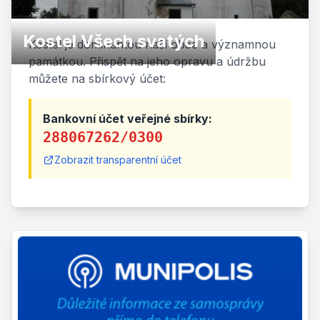
Kostel Všech svatých
Kostel je dominantou naší obce a významnou
památkou. Přispět na jeho opravu a údržbu
můžete na sbírkový účet:
Bankovní účet veřejné sbírky:
288067262/0300
Zobrazit transparentní účet