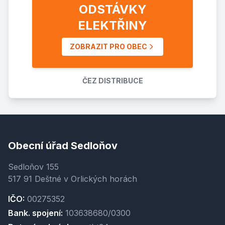
ODSTÁVKY
ELEKTŘINY
ZOBRAZIT PRO OBEC
ČEZ DISTRIBUCE
Obecní úřad Sedloňov
Sedloňov 155
517 91 Deštné v Orlických horách
IČO:
00275352
Bank. spojení:
103638680/0300