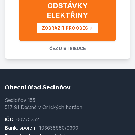
ODSTÁVKY
ELEKTŘINY
ZOBRAZIT PRO OBEC
ČEZ DISTRIBUCE
Obecní úřad Sedloňov
Sedloňov 155
517 91 Deštné v Orlických horách
IČO:
00275352
Bank. spojení:
103638680/0300