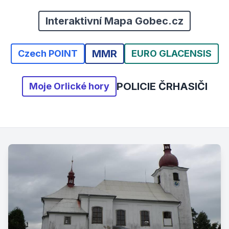
Interaktivní Mapa Gobec.cz
MMR
Czech POINT
EURO GLACENSIS
POLICIE ČR
HASIČI
Moje Orlické hory