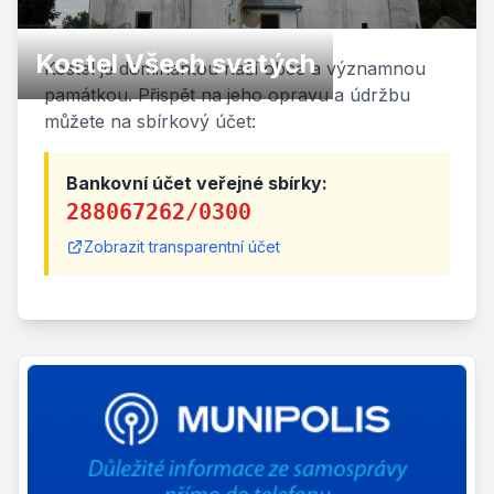
Kostel Všech svatých
Kostel je dominantou naší obce a významnou
památkou. Přispět na jeho opravu a údržbu
můžete na sbírkový účet:
Bankovní účet veřejné sbírky:
288067262/0300
Zobrazit transparentní účet