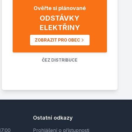
Ověřte si plánované
ODSTÁVKY
ELEKTŘINY
ZOBRAZIT PRO OBEC
ČEZ DISTRIBUCE
Ostatní odkazy
17:00
Prohlášení o přístupnosti