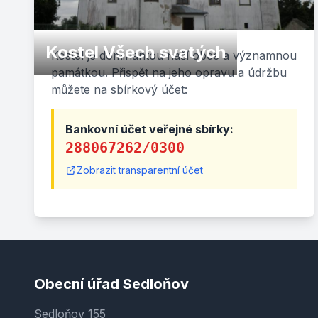
Kostel Všech svatých
Kostel je dominantou naší obce a významnou
památkou. Přispět na jeho opravu a údržbu
můžete na sbírkový účet:
Bankovní účet veřejné sbírky:
288067262/0300
Zobrazit transparentní účet
Obecní úřad Sedloňov
Sedloňov 155