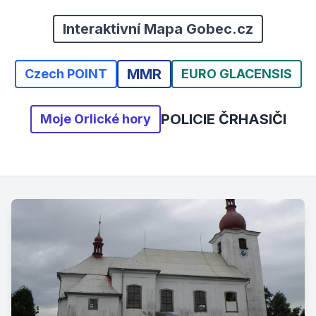
Interaktivní Mapa Gobec.cz
MMR
Czech POINT
EURO GLACENSIS
POLICIE ČR
HASIČI
Moje Orlické hory