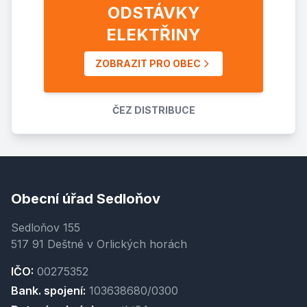
ODSTÁVKY
ELEKTŘINY
ZOBRAZIT PRO OBEC
ČEZ DISTRIBUCE
Obecní úřad Sedloňov
Sedloňov 155
517 91 Deštné v Orlických horách
IČO:
00275352
Bank. spojení:
103638680/0300