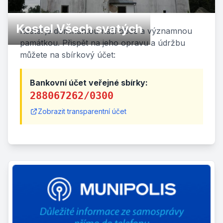
Kostel Všech svatých
Kostel je dominantou naší obce a významnou
památkou. Přispět na jeho opravu a údržbu
můžete na sbírkový účet:
Bankovní účet veřejné sbírky:
288067262/0300
Zobrazit transparentní účet