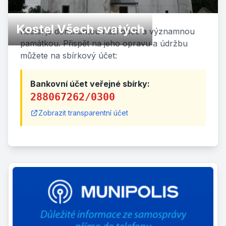
Kostel Všech svatých
Kostel je dominantou naší obce a významnou
památkou. Přispět na jeho opravu a údržbu
můžete na sbírkový účet:
Bankovní účet veřejné sbírky:
288067262/0300
Zobrazit transparentní účet