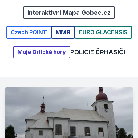
Interaktivní Mapa Gobec.cz
MMR
Czech POINT
EURO GLACENSIS
POLICIE ČR
HASIČI
Moje Orlické hory