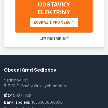
ODSTÁVKY
ELEKTŘINY
ZOBRAZIT PRO OBEC
ČEZ DISTRIBUCE
Obecní úřad Sedloňov
Sedloňov 155
517 91 Deštné v Orlických horách
IČO:
00275352
Bank. spojení:
103638680/0300