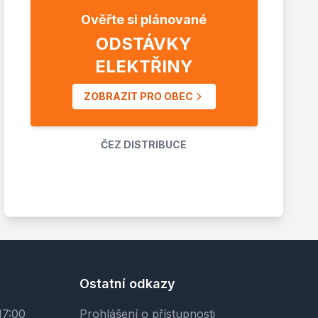
Ověřte si plánované
ODSTÁVKY
ELEKTŘINY
ZOBRAZIT PRO OBEC
ČEZ DISTRIBUCE
Ostatní odkazy
17:00
Prohlášení o přístupnosti