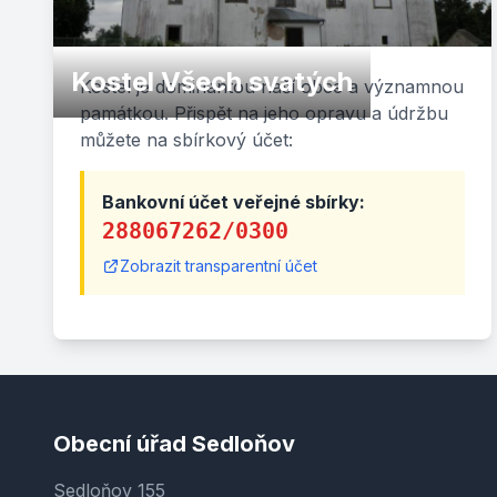
Kostel Všech svatých
Kostel je dominantou naší obce a významnou
památkou. Přispět na jeho opravu a údržbu
můžete na sbírkový účet:
Bankovní účet veřejné sbírky:
288067262/0300
Zobrazit transparentní účet
Obecní úřad Sedloňov
Sedloňov 155