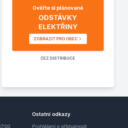
Ověřte si plánované
ODSTÁVKY
ELEKTŘINY
ZOBRAZIT PRO OBEC
ČEZ DISTRIBUCE
Ostatní odkazy
17:00
Prohlášení o přístupnosti