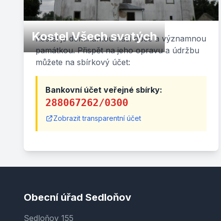
Kostel Všech svatých
Kostel je dominantou naší obce a významnou
památkou. Přispět na jeho opravu a údržbu
můžete na sbírkový účet:
Bankovní účet veřejné sbírky:
288067262/0300
Zobrazit transparentní účet
Obecní úřad Sedloňov
Sedloňov 155